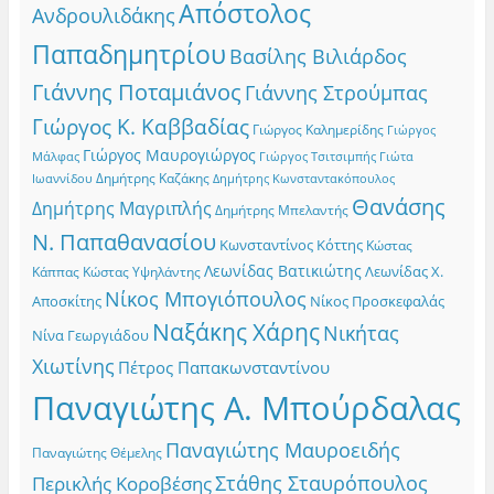
Απόστολος
Ανδρουλιδάκης
Παπαδημητρίου
Βασίλης Βιλιάρδος
Γιάννης Ποταμιάνος
Γιάννης Στρούμπας
Γιώργος Κ. Καββαδίας
Γιώργος Καλημερίδης
Γιώργος
Γιώργος Μαυρογιώργος
Γιώργος Τσιτσιμπής
Γιώτα
Μάλφας
Δημήτρης Καζάκης
Ιωαννίδου
Δημήτρης Κωνσταντακόπουλος
Θανάσης
Δημήτρης Μαγριπλής
Δημήτρης Μπελαντής
Ν. Παπαθανασίου
Κωνσταντίνος Κόττης
Κώστας
Λεωνίδας Βατικιώτης
Λεωνίδας Χ.
Κώστας Υψηλάντης
Κάππας
Νίκος Μπογιόπουλος
Αποσκίτης
Νίκος Προσκεφαλάς
Ναξάκης Χάρης
Νικήτας
Νίνα Γεωργιάδου
Χιωτίνης
Πέτρος Παπακωνσταντίνου
Παναγιώτης Α. Μπούρδαλας
Παναγιώτης Μαυροειδής
Παναγιώτης Θέμελης
Στάθης Σταυρόπουλος
Περικλής Κοροβέσης