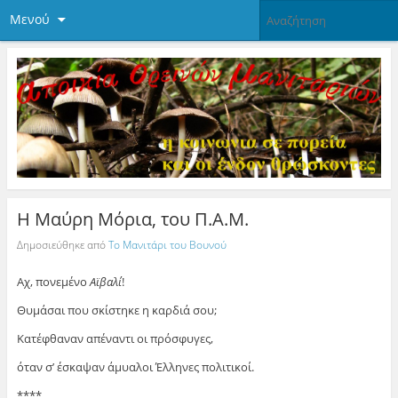
Μενού
Η Μαύρη Μόρια, του Π.Α.Μ.
Δημοσιεύθηκε από
Το Μανιτάρι του Βουνού
Αχ, πονεμένο
Αϊβαλί
!
Θυμάσαι που σκίστηκε η καρδιά σου;
Κατέφθαναν απέναντι οι πρόσφυγες,
όταν σ’ έσκαψαν άμυαλοι Έλληνες πολιτικοί.
****