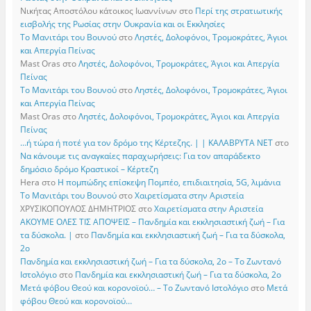
Νικήτας Αποστόλου κάτοικος Ιωαννίνων
στο
Περί της στρατιωτικής
εισβολής της Ρωσίας στην Ουκρανία και οι Εκκλησίες
Το Μανιτάρι του Βουνού
στο
Ληστές, Δολοφόνοι, Τρομοκράτες, Άγιοι
και Απεργία Πείνας
Mast Oras
στο
Ληστές, Δολοφόνοι, Τρομοκράτες, Άγιοι και Απεργία
Πείνας
Το Μανιτάρι του Βουνού
στο
Ληστές, Δολοφόνοι, Τρομοκράτες, Άγιοι
και Απεργία Πείνας
Mast Oras
στο
Ληστές, Δολοφόνοι, Τρομοκράτες, Άγιοι και Απεργία
Πείνας
…ή τώρα ή ποτέ για τον δρόμο της Κέρτεζης. | | ΚΑΛΑΒΡΥΤΑ ΝΕΤ
στο
Να κάνουμε τις αναγκαίες παραχωρήσεις: Για τον απαράδεκτο
δημόσιο δρόμο Κραστικοί – Κέρτεζη
Hera
στο
Η πομπώδης επίσκεψη Πομπέο, επιδιαιτησία, 5G, λιμάνια
Το Μανιτάρι του Βουνού
στο
Χαιρετίσματα στην Αριστεία
ΧΡΥΣΙΚΟΠΟΥΛΟΣ ΔΗΜΗΤΡΙΟΣ
στο
Χαιρετίσματα στην Αριστεία
ΑΚΟΥΜΕ ΟΛΕΣ ΤΙΣ ΑΠΟΨΕΙΣ – Πανδημία και εκκλησιαστική ζωή – Για
τα δύσκολα. |
στο
Πανδημία και εκκλησιαστική ζωή – Για τα δύσκολα,
2ο
Πανδημία και εκκλησιαστική ζωή – Για τα δύσκολα, 2ο – Το Zωντανό
Iστολόγιο
στο
Πανδημία και εκκλησιαστική ζωή – Για τα δύσκολα, 2ο
Μετά φόβου Θεού και κορονοϊού… – Το Zωντανό Iστολόγιο
στο
Μετά
φόβου Θεού και κορονοϊού…