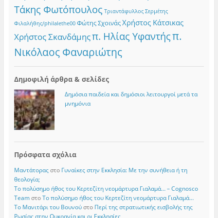
Τάκης Φωτόπουλος
Τριαντάφυλλος Σερμέτης
Χρήστος Κάτσικας
Φώτης Σχοινάς
Φιλαλήθης/philalethe00
π.
π. Ηλίας Υφαντής
Χρήστος Σκανδάμης
Νικόλαος Φαναριώτης
Δημοφιλή άρθρα & σελίδες
Δημόσια παιδεία και δημόσιοι λειτουργοί μετά τα
μνημόνια
Πρόσφατα σχόλια
Μαντάτορας
στο
Γυναίκες στην Εκκλησία: Με την συνήθεια ή τη
θεολογία;
Το πολύσημο ήθος του Κερτεζίτη νεομάρτυρα Γιαλαμά… – Cognosco
Team
στο
Το πολύσημο ήθος του Κερτεζίτη νεομάρτυρα Γιαλαμά…
Το Μανιτάρι του Βουνού
στο
Περί της στρατιωτικής εισβολής της
Ρωσίας στην Ουκρανία και οι Εκκλησίες