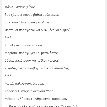
Μόρια
–
Αϊβαλί
ζεύγος,
δυο χάντρες πόνου βαθιά σμιλεμένες,
αν κι από άλλα πολύτιμα υλικά.
Φερτοί οι πρόσφατοι και ριζωμένοι οι ρωμιοί.
****
Στη
Μόρια
παραπλάνησαν
Μορίους, πρόσφυγες και μετανάστες,
βόρειοι μειδίασαν και ‘τρέξαν κέντρα!
Χιλιάδες πλέον στοιβαγμένοι κι οι απέλπιδες!
****
Φωτιά, πάλι φωτιά, έκραξαν
Κοράκια, Γύπες κι η Λερναία Ύδρα.
Μέσα στις λάσπες τ’ ανθρώπινα Γουρούνια,
μα βρυχηθμοί κι ο πόνος έσκισαν τους Ουρανούς!