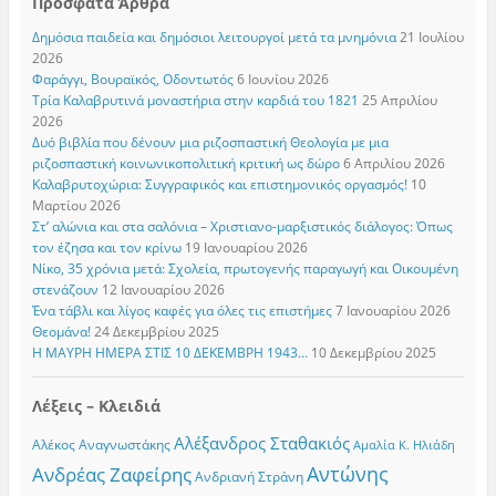
Πρόσφατα Άρθρα
Δημόσια παιδεία και δημόσιοι λειτουργοί μετά τα μνημόνια
21 Ιουλίου
2026
Φαράγγι, Βουραϊκός, Οδοντωτός
6 Ιουνίου 2026
Τρία Καλαβρυτινά μοναστήρια στην καρδιά του 1821
25 Απριλίου
2026
Δυό βιβλία που δένουν μια ριζοσπαστική Θεολογία με μια
ριζοσπαστική κοινωνικοπολιτική κριτική ως δώρο
6 Απριλίου 2026
Καλαβρυτοχώρια: Συγγραφικός και επιστημονικός οργασμός!
10
Μαρτίου 2026
Στ’ αλώνια και στα σαλόνια – Χριστιανο-μαρξιστικός διάλογος: Όπως
τον έζησα και τον κρίνω
19 Ιανουαρίου 2026
Νίκο, 35 χρόνια μετά: Σχολεία, πρωτογενής παραγωγή και Οικουμένη
στενάζουν
12 Ιανουαρίου 2026
Ένα τάβλι και λίγος καφές για όλες τις επιστήμες
7 Ιανουαρίου 2026
Θεομάνα!
24 Δεκεμβρίου 2025
Η ΜΑΥΡΗ ΗΜΕΡΑ ΣΤΙΣ 10 ΔΕΚΕΜΒΡΗ 1943…
10 Δεκεμβρίου 2025
Λέξεις – Κλειδιά
Αλέξανδρος Σταθακιός
Αλέκος Αναγνωστάκης
Αμαλία Κ. Ηλιάδη
Αντώνης
Ανδρέας Ζαφείρης
Ανδριανή Στράνη