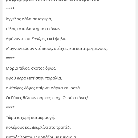
****
Άγγελος σάλπισε ισχυρά,
τέλος το κολαστήριο εικόνων!
Αφήνονται οι
Καμάρες
εκεί ψηλά,
ν’ αγναντεύουν ντόπιους, στάχτες και κατατρεγμένους.
****
Μόρια τέλος, σκότος όμως,
αφού
Καρά Τεπέ
στην παραλία,
ο
Μαύρος Λόφος
παίρνει σάρκα και οστά.
Οι Γύπες θέλουν σάρκες κι όχι Θεού εικόνες!
****
Τώρα ισχυρή κατακραυγή,
πολέμους και
Δουβλίνα
στο τραπέζι,
εμπρός λοιπόν ν’ αρπάξουμε ευκαιρία.