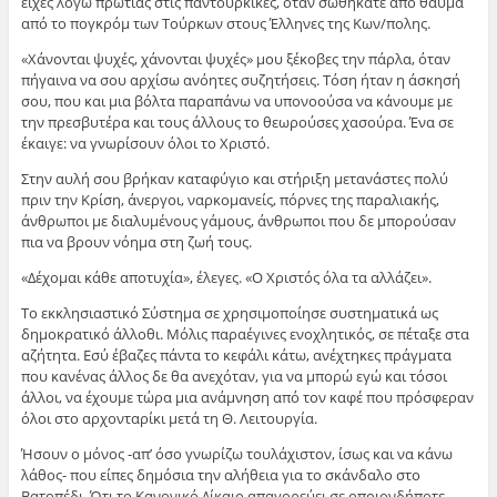
είχες λόγω πρωτιάς στις παντουρκικές, όταν σωθήκατε από θαύμα
από το πογκρόμ των Τούρκων στους Έλληνες της Κων/πολης.
«Χάνονται ψυχές, χάνονται ψυχές» μου ξέκοβες την πάρλα, όταν
πήγαινα να σου αρχίσω ανόητες συζητήσεις. Τόση ήταν η άσκησή
σου, που και μια βόλτα παραπάνω να υπονοούσα να κάνουμε με
την πρεσβυτέρα και τους άλλους το θεωρούσες χασούρα. Ένα σε
έκαιγε: να γνωρίσουν όλοι το Χριστό.
Στην αυλή σου βρήκαν καταφύγιο και στήριξη μετανάστες πολύ
πριν την Κρίση, άνεργοι, ναρκομανείς, πόρνες της παραλιακής,
άνθρωποι με διαλυμένους γάμους, άνθρωποι που δε μπορούσαν
πια να βρουν νόημα στη ζωή τους.
«Δέχομαι κάθε αποτυχία», έλεγες. «Ο Χριστός όλα τα αλλάζει».
Το εκκλησιαστικό Σύστημα σε χρησιμοποίησε συστηματικά ως
δημοκρατικό άλλοθι. Μόλις παραέγινες ενοχλητικός, σε πέταξε στα
αζήτητα. Εσύ έβαζες πάντα το κεφάλι κάτω, ανέχτηκες πράγματα
που κανένας άλλος δε θα ανεχόταν, για να μπορώ εγώ και τόσοι
άλλοι, να έχουμε τώρα μια ανάμνηση από τον καφέ που πρόσφεραν
όλοι στο αρχονταρίκι μετά τη Θ. Λειτουργία.
Ήσουν ο μόνος -απ’ όσο γνωρίζω τουλάχιστον, ίσως και να κάνω
λάθος- που είπες δημόσια την αλήθεια για το σκάνδαλο στο
Βατοπέδι. Ότι το Κανονικό Δίκαιο απαγορεύει σε οποιονδήποτε