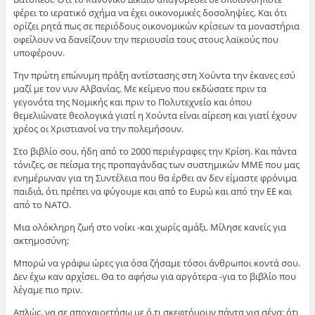
φέρει το ιερατικό σχήμα να έχει οικονομικές δοσοληψίες. Και ότι
ορίζει ρητά πως σε περιόδους οικονομικών κρίσεων τα μοναστήρια
οφείλουν να δανείζουν την περιουσία τους στους λαϊκούς που
υποφέρουν.
Την πρώτη επώνυμη πράξη αντίστασης στη Χούντα την έκανες εσύ
μαζί με τον νυν Αλβανίας. Με κείμενο που εκδώσατε πριν τα
γεγονότα της Νομικής και πριν το Πολυτεχνείο και όπου
θεμελιώνατε θεολογικά γιατί η Χούντα είναι αίρεση και γιατί έχουν
χρέος οι Χριστιανοί να την πολεμήσουν.
Στο βιβλίο σου, ήδη από το 2000 περιέγραφες την Κρίση. Και πάντα
τόνιζες, σε πείσμα της προπαγάνδας των συστημικών ΜΜΕ που μας
ενημέρωναν για τη Συντέλεια που θα έρθει αν δεν είμαστε φρόνιμα
παιδιά, ότι πρέπει να φύγουμε και από το Ευρώ και από την ΕΕ και
από το ΝΑΤΟ.
Μια ολόκληρη ζωή στο νοίκι -και χωρίς αμάξι. Μίλησε κανείς για
ακτημοσύνη;
Μπορώ να γράφω ώρες για όσα ζήσαμε τόσοι άνθρωποι κοντά σου.
Δεν έχω καν αρχίσει. Θα το αφήσω για αργότερα -για το βιβλίο που
λέγαμε πιο πριν.
Απλώς, να σε αποχαιρετήσω με ό,τι σκεφτόμουν πάντα για σένα: ότι