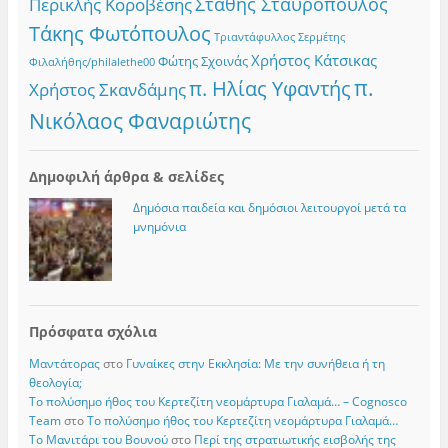
Στάθης Σταυρόπουλος
Περικλής Κοροβέσης
Τάκης Φωτόπουλος
Τριαντάφυλλος Σερμέτης
Χρήστος Κάτσικας
Φώτης Σχοινάς
Φιλαλήθης/philalethe00
π.
π. Ηλίας Υφαντής
Χρήστος Σκανδάμης
Νικόλαος Φαναριώτης
Δημοφιλή άρθρα & σελίδες
Δημόσια παιδεία και δημόσιοι λειτουργοί μετά τα
μνημόνια
Πρόσφατα σχόλια
Μαντάτορας
στο
Γυναίκες στην Εκκλησία: Με την συνήθεια ή τη
θεολογία;
Το πολύσημο ήθος του Κερτεζίτη νεομάρτυρα Γιαλαμά… – Cognosco
Team
στο
Το πολύσημο ήθος του Κερτεζίτη νεομάρτυρα Γιαλαμά…
Το Μανιτάρι του Βουνού
στο
Περί της στρατιωτικής εισβολής της