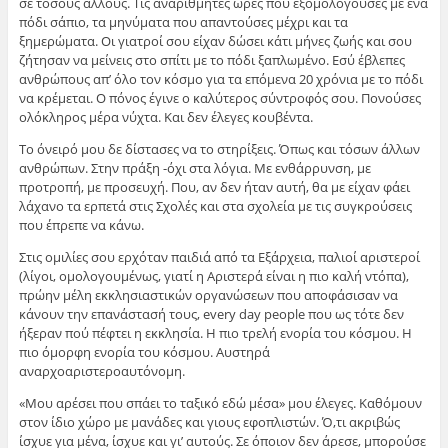
σε τόσους άλλους. Τις αναρίθμητες ώρες που εξομολογούσες με ένα
πόδι σάπιο, τα μηνύματα που απαντούσες μέχρι και τα
ξημερώματα. Οι γιατροί σου είχαν δώσει κάτι μήνες ζωής και σου
ζήτησαν να μείνεις στο σπίτι με το πόδι ξαπλωμένο. Εσύ έβλεπες
ανθρώπους απ’ όλο τον κόσμο για τα επόμενα 20 χρόνια με το πόδι
να κρέμεται. Ο πόνος έγινε ο καλύτερος σύντροφός σου. Πονούσες
ολόκληρος μέρα νύχτα. Και δεν έλεγες κουβέντα.
Το όνειρό μου δε δίστασες να το στηρίξεις. Όπως και τόσων άλλων
ανθρώπων. Στην πράξη -όχι στα λόγια. Με ενθάρρυνση, με
προτροπή, με προσευχή. Που, αν δεν ήταν αυτή, θα με είχαν φάει
λάχανο τα ερπετά στις Σχολές και στα σχολεία με τις συγκρούσεις
που έπρεπε να κάνω.
Στις ομιλίες σου ερχόταν παιδιά από τα Εξάρχεια, παλιοί αριστεροί
(λίγοι, ομολογουμένως, γιατί η Αριστερά είναι η πιο καλή ντόπα),
πρώην μέλη εκκλησιαστικών οργανώσεων που αποφάσισαν να
κάνουν την επανάστασή τους, every day people που ως τότε δεν
ήξεραν πού πέφτει η εκκλησία. Η πιο τρελή ενορία του κόσμου. Η
πιο όμορφη ενορία του κόσμου. Αυστηρά
αναρχοαριστεροαυτόνομη.
«Μου αρέσει που σπάει το ταξικό εδώ μέσα» μου έλεγες. Καθόμουν
στον ίδιο χώρο με μανάδες και γιους εφοπλιστών. Ό,τι ακριβώς
ίσχυε για μένα, ίσχυε και γι’ αυτούς. Σε όποιον δεν άρεσε, μπορούσε