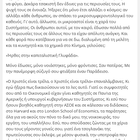
να φύγει. Δεκάρα τσακιστή δεν έδινες για τις περιουσίες τους. Η
ψυχή τους σε ένοιαζε. Ήξερες ότι μόνο έτσι αλλάζει ο κόσμος: αν
αλλάξει κάθε άνθρωπος, αν σπάσει το μικροσυμφεροντολογικό του
καθενός. Γι’ αυτό, άλλωστε, οι μικροαστοί είναι η χαρά του
Συστήματος. Οι άνθρωποι αυτοί, με τον καιρό, έδωσαν πολλά από
τις περιουσίες τους σε άλλους που τα είχαν απόλυτη ανάγκη. Και
κάθε φορά που κατέβαινα για να σε δω, διαλυμένη από τη μελέτη
και τα κυνηγητά και τα χημικά στο Κίνημα, γελούσες:
«Ήρθες στην καπιταλιστική Γλυφάδα».
Μόνο έδωσες, μόνο νοιάστηκες, μόνο φρόντισες. Σαν πατέρας. Με
την πανέμορφη σύζυγό σου φτιάξατε έναν Παράδεισο.
«Ο Χριστός είναι τρέλα, ο Χριστός είναι τρέλα» επαναλάμβανες. Κι
εγώ ήξερα πως δικαιούσουν να το λες αυτό. Γιατί οι συμφοιτητές
σου από το Οικονομικό είχαν γίνει καθηγητές σε Παν/ια της
Αμερικής ή υπουργοί κυβερνήσεων του Συστήματος. Κι εσύ που
ήσουν βοηθός καθηγητή στην ΑΣΟΕ και σε κάλεσαν να διδάσκεις
στο Harvard και στο London School of Economics, τα παράτησες
όλα για να ακούς τον πόνο το δικό μου, της νοικοκυράς, του
εργάτη, του υπαλλήλου. Εσύ, που σπούδασες ζώντας με τα χέρια
σου τους γέροντες γονείς σου, γιατί ένα τσογλανάκι της
πρωτεύουσας σου έκλεψε, με μέσον φυσικά, την υποτροφία που