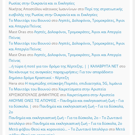
Ρωσίας στην Ουκρανία και οι Εκκλησίες
Νικήτας Αποστόλου κάτοικος Ιωαννίνων
στο
Περί της στρατιωτικής
εισβολής της Ρωσίας στην Ουκρανία και οι Εκκλησίες
Το Μανιτάρι του Βουνού
στο
Ληστές, Δολοφόνοι, Τρομοκράτες, Άγιοι
και Απεργία Πείνας
Mast Oras
στο
Ληστές, Δολοφόνοι, Τρομοκράτες, Άγιοι και Απεργία
Πείνας
Το Μανιτάρι του Βουνού
στο
Ληστές, Δολοφόνοι, Τρομοκράτες, Άγιοι
και Απεργία Πείνας
Mast Oras
στο
Ληστές, Δολοφόνοι, Τρομοκράτες, Άγιοι και Απεργία
Πείνας
…ή τώρα ή ποτέ για τον δρόμο της Κέρτεζης. | | ΚΑΛΑΒΡΥΤΑ ΝΕΤ
στο
Να κάνουμε τις αναγκαίες παραχωρήσεις: Για τον απαράδεκτο
δημόσιο δρόμο Κραστικοί – Κέρτεζη
Hera
στο
Η πομπώδης επίσκεψη Πομπέο, επιδιαιτησία, 5G, λιμάνια
Το Μανιτάρι του Βουνού
στο
Χαιρετίσματα στην Αριστεία
ΧΡΥΣΙΚΟΠΟΥΛΟΣ ΔΗΜΗΤΡΙΟΣ
στο
Χαιρετίσματα στην Αριστεία
ΑΚΟΥΜΕ ΟΛΕΣ ΤΙΣ ΑΠΟΨΕΙΣ – Πανδημία και εκκλησιαστική ζωή – Για
τα δύσκολα. |
στο
Πανδημία και εκκλησιαστική ζωή – Για τα δύσκολα,
2ο
Πανδημία και εκκλησιαστική ζωή – Για τα δύσκολα, 2ο – Το Zωντανό
Iστολόγιο
στο
Πανδημία και εκκλησιαστική ζωή – Για τα δύσκολα, 2ο
Μετά φόβου Θεού και κορονοϊού… – Το Zωντανό Iστολόγιο
στο
Μετά
φόβου Θεού και κορονοϊού…