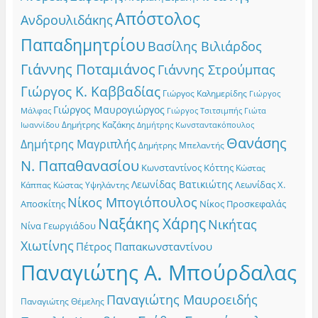
Απόστολος
Ανδρουλιδάκης
Παπαδημητρίου
Βασίλης Βιλιάρδος
Γιάννης Ποταμιάνος
Γιάννης Στρούμπας
Γιώργος Κ. Καββαδίας
Γιώργος Καλημερίδης
Γιώργος
Γιώργος Μαυρογιώργος
Γιώργος Τσιτσιμπής
Γιώτα
Μάλφας
Δημήτρης Καζάκης
Ιωαννίδου
Δημήτρης Κωνσταντακόπουλος
Θανάσης
Δημήτρης Μαγριπλής
Δημήτρης Μπελαντής
Ν. Παπαθανασίου
Κωνσταντίνος Κόττης
Κώστας
Λεωνίδας Βατικιώτης
Λεωνίδας Χ.
Κώστας Υψηλάντης
Κάππας
Νίκος Μπογιόπουλος
Αποσκίτης
Νίκος Προσκεφαλάς
Ναξάκης Χάρης
Νικήτας
Νίνα Γεωργιάδου
Χιωτίνης
Πέτρος Παπακωνσταντίνου
Παναγιώτης Α. Μπούρδαλας
Παναγιώτης Μαυροειδής
Παναγιώτης Θέμελης