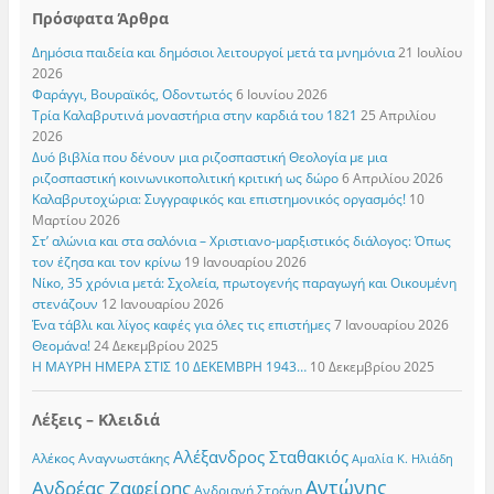
Πρόσφατα Άρθρα
Δημόσια παιδεία και δημόσιοι λειτουργοί μετά τα μνημόνια
21 Ιουλίου
2026
Φαράγγι, Βουραϊκός, Οδοντωτός
6 Ιουνίου 2026
Τρία Καλαβρυτινά μοναστήρια στην καρδιά του 1821
25 Απριλίου
2026
Δυό βιβλία που δένουν μια ριζοσπαστική Θεολογία με μια
ριζοσπαστική κοινωνικοπολιτική κριτική ως δώρο
6 Απριλίου 2026
Καλαβρυτοχώρια: Συγγραφικός και επιστημονικός οργασμός!
10
Μαρτίου 2026
Στ’ αλώνια και στα σαλόνια – Χριστιανο-μαρξιστικός διάλογος: Όπως
τον έζησα και τον κρίνω
19 Ιανουαρίου 2026
Νίκο, 35 χρόνια μετά: Σχολεία, πρωτογενής παραγωγή και Οικουμένη
στενάζουν
12 Ιανουαρίου 2026
Ένα τάβλι και λίγος καφές για όλες τις επιστήμες
7 Ιανουαρίου 2026
Θεομάνα!
24 Δεκεμβρίου 2025
Η ΜΑΥΡΗ ΗΜΕΡΑ ΣΤΙΣ 10 ΔΕΚΕΜΒΡΗ 1943…
10 Δεκεμβρίου 2025
Λέξεις – Κλειδιά
Αλέξανδρος Σταθακιός
Αλέκος Αναγνωστάκης
Αμαλία Κ. Ηλιάδη
Αντώνης
Ανδρέας Ζαφείρης
Ανδριανή Στράνη