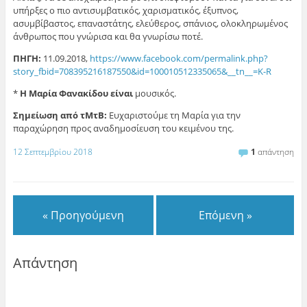
υπήρξες ο πιο αντισυμβατικός, χαρισματικός, έξυπνος,
ασυμβίβαστος, επαναστάτης, ελεύθερος, σπάνιος, ολοκληρωμένος
άνθρωπος που γνώρισα και θα γνωρίσω ποτέ.
ΠΗΓΗ:
11.09.2018,
https://www.facebook.com/permalink.php?
story_fbid=708395216187550&id=100010512335065&__tn__=K-R
*
Η Μαρία Φανακίδου είναι
μουσικός.
Σημείωση από τΜτΒ:
Ευχαριστούμε τη Μαρία για την
παραχώρηση προς αναδημοσίευση του κειμένου της.
12 Σεπτεμβρίου 2018
1
απάντηση
« Προηγούμενη
Επόμενη »
Απάντηση