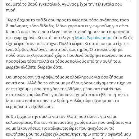
και μετά το βαρύ εγκεφαλικό. Αγώνας μέχρι την τελευταία σου
πνοή.
Τώρα άρχισε το ταξίδι σου προς το Φως που τόσο αγάπησες, τόσο
διακόνησες, τόσο δίδαξες. Μόνο χαρά και ευγνωμοσύνη για σένα.
Κι αυτό που πάντα σου έλεγα: πόσο τυχερή ήμουν που συμπέσαμε
στο χωροχρόνο. Κι αυτό που έλεγε η
Maria Papaioannou
: ότι ο Θεός
είχε κέφια όταν σε έφτιαχνε. Πολλά κέφια. Κι αυτό που μου είχε πει
ένας Σέρβος θεολόγος -αυστηρός αυστηρός. Ότι κυκλοφόρησε
πολύ στον εκκλησιαστικό χώρο. Πουθενά δε βρήκε κανέναν που να
προσφέρει τόσα πολλά σε τόσους πολλούς από την αυλή του.
Δωρεάν ελάβετε, δωρεάν δότε.
Θα μπορούσαν να γράψω τόμους ολόκληρους για όσα ζήσαμε
κοντά σου. Αλλά θα το κάνουμε με όλους όσους είχαμε την τύχη να
σε πετύχουμε μέσα στο χάος της Αθήνας, μέσα στο matrix των
σκοτεινών καιρών. Που, για όποιον είχε μάτια και έβλεπε, ήταν το
ίδιο σκοτεινοί και πριν την Κρίση. Απλώς τώρα έχουμε και το
κερασάκι της εξαθλίωσης.
Δε θα ξεχάσω την ομιλία για τον Ελύτη που έκανες για να με
καλωσορίσεις. Και τον «Επαναστάτη χωρίς αιτία» που ανέβασες για
να με ξεκουνήσεις. Τις ατέλειωτες ώρες που ανεχόσουν τις
ερωτήσεις μου που είχες χιλιοαπαντήσει πριν από την αφεντιά μου